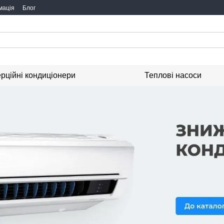
мація
Блог
рційні кондиціонери
Теплові насоси