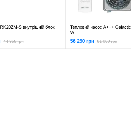
 SRK20ZM-S внутрішній блок
Тепловий насос А+++ Galacti
W
н
56 250 грн
44 955 грн
81 000 грн