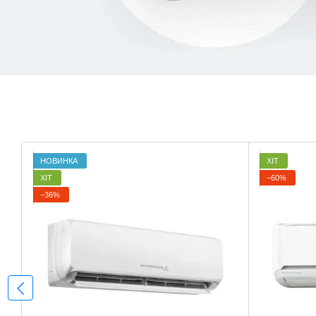
НОВИНКА
ХІТ
ХІТ
−60%
−36%