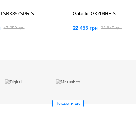
I SRK35ZSPR-S
Galactic-GKZ09HF-S
н
22 455 грн
47 250 грн
28 845 грн
Показати ще