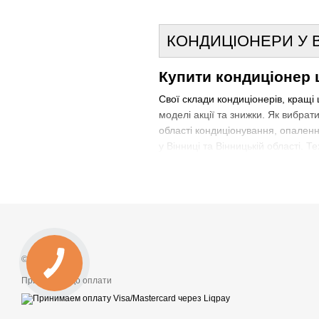
КОНДИЦІОНЕРИ У В
Купити кондиціонер ц
Свої склади кондиціонерів, кращі ці
моделі акції та знижки.
Як вибрати
області кондиціонування, опаленн
у Вінниці та Вінницькій області.
Те
промислових агрегатов. Як
вибрат
інших питань Вам допоможе дати 
технологій.
Ми є офіційними предс
та великий асортимент, склади у 
кондиціонерів,
безкоштовна достав
У нас можливо купити, за низьк
© 2026
Необхідно купити кондиціонер, 
Приймаємо до оплати