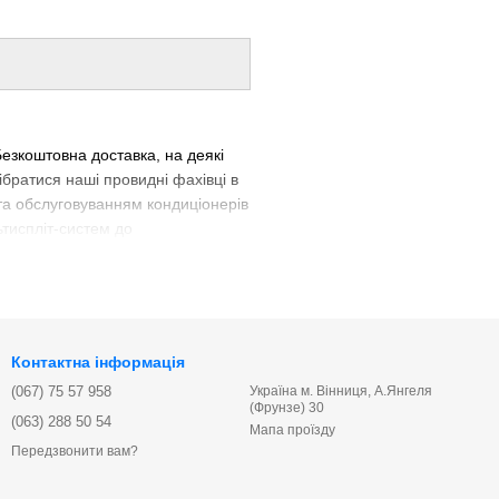
езкоштовна доставка, на деякі
ібратися наші провидні фахівці в
а обслуговуванням кондиціонерів
ьтиспліт-систем до
ер?
На ці та багато
аймаються впровадженням нових
нниці, можливо у нас.
Низька ціна
тема знижок, а на певні види
Контактна інформація
нтію.
(067) 75 57 958
Україна м. Вінниця, А.Янгеля
(Фрунзе) 30
(063) 288 50 54
Мапа проїзду
Передзвонити вам?