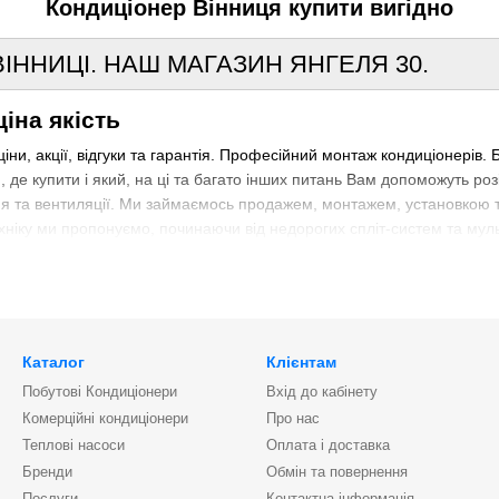
Кондиціонер Вінниця купити вигідно
ІННИЦІ.
НАШ МАГАЗИН ЯНГЕЛЯ 30.
іна якість
ни, акції, відгуки та гарантія.
Професійний монтаж кондиціонерів.
Б
, де купити і який, на ці та багато інших питань Вам допоможуть роз
я та вентиляції.
Ми займаємось продажем, монтажем, установкою т
хніку ми пропонуємо, починаючи від недорогих спліт-систем та мул
и кондиціонер?
Де купити кондиціонери? Як
встановити кондиціон
відповідь інформація з нашого сайта.
Фахівці компанії постійно з
тавниками кондіционерів Mitsubishi, такий кондиціонер купити у Ві
м.
Вінниця.
Для монтажних бригад та організацій у нас діє гнучка сис
ка по Україні.
Каталог
Клієнтам
ою ціною кондиціонери, а також замовити установку і отримати гара
Побутові Кондиціонери
Вхід до кабінету
досить просто зателефонувати.
Комерційні кондиціонери
Про нас
Теплові насоси
Оплата і доставка
Бренди
Обмін та повернення
Послуги
Контактна інформація