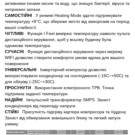
активними іонами кисню та воду, що знищує бактерії, віруси та
неприємні запахи.
САМОСТІЙНІ
. У режимі Heating Mode здатні підтримувати
температуру +8°С, що збереже житло від заморозків на період
вашої слабкості.
ЧУТЛИВІ
. Функція I Feel вимірює температуру навколо пульта
дистанційного керування, щоб у всьому будинку була
однакова температура.
СУЧАСНІ
. Функція дистанційного керування через мережу
WIFI дозволяє створити комфортні умови вдома для вашого
повернення
УНІВЕРСАЛЬНІ
. Інверторний компресор дозволяє
використовувати кондиціонер на охолодження (-15С~+50С) та
для обігріву (-25С~+30С).
ПРОСУНУТИ
. Використання електронного ТРВ. Точна
підтримка заданої температури.
НАДІЙНІ
. Імпульсний трансформатор SMPS. Захист
кондиціонера від перепаду напруги.
СТІЙКІ
. Присутність підігріву картера компресора та піддону.
Захист від обмерзання зовнішнього блоку та легкий запуск
узимку.