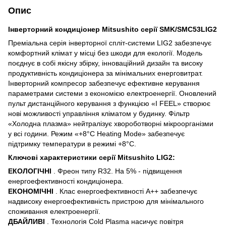
Опис
Інверторний кондиціонер Mitsushito серії SMK/SMC53LIG2
Преміальна серія інверторної спліт-системи LIG2 забезпечує
комфортний клімат у місці без шкоди для екології. Модель
поєднує в собі якісну збірку, інноваційний дизайн та високу
продуктивність кондиціонера за мінімальних енерговитрат.
Інверторний компресор забезпечує ефективне керування
параметрами системи з економією електроенергії. Оновлений
пульт дистанційного керування з функцією «I FEEL» створює
нові можливості управління кліматом у будинку. Фільтр
«Холодна плазма» нейтралізує хвороботворні мікроорганізми
у всі години. Режим «+8°C Heating Mode» забезпечує
підтримку температури в режимі +8°C.
Ключові характеристики серії Mitsushito LIG2:
ЕКОЛОГІЧНІ
. Фреон типу R32. На 5% - підвищення
енергоефективності кондиціонера.
ЕКОНОМІЧНІ
. Клас енергоефективності А++ забезпечує
надвисоку енергоефективність пристрою для мінімального
споживання електроенергії.
ДБАЙЛИВІ
. Технологія Cold Plasma насичує повітря