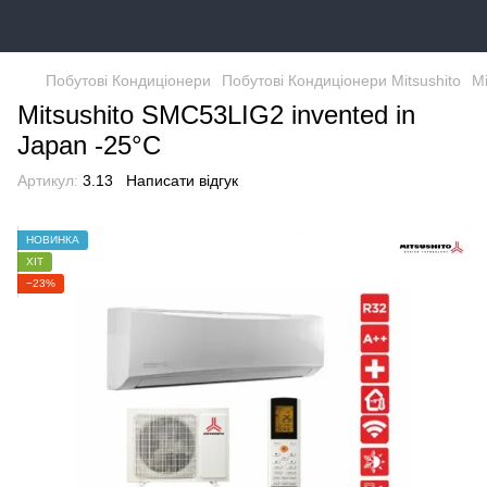
Побутові Кондиціонери
Побутові Кондиціонери Mitsushito
Mi
Mitsushito SMC53LIG2 invented in
Japan -25°С
Артикул:
3.13
Написати відгук
НОВИНКА
ХІТ
−23%