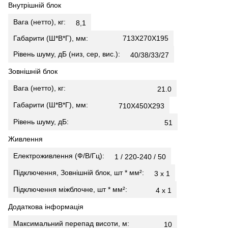
Внутрішній блок
Вага (нетто), кг:
8,1
Габарити (Ш*В*Г), мм:
713X270X195
Рівень шуму, дБ (низ, сер, вис.):
40/38/33/27
Зовнішній блок
Вага (нетто), кг:
21.0
Габарити (Ш*В*Г), мм:
710X450X293
Рівень шуму, дБ:
51
Живлення
Електроживлення (Ф/В/Гц):
1 / 220-240 / 50
Підключення, Зовнішній блок, шт * мм²:
3 х 1
Підключення міжблочне, шт * мм²:
4 х 1
Додаткова інформація
Максимальний перепад висоти, м:
10