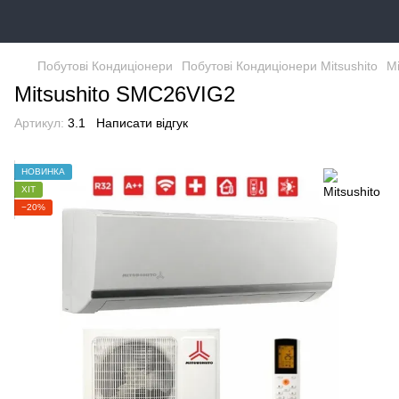
Побутові Кондиціонери
Побутові Кондиціонери Mitsushito
M
Mitsushito SMC26VIG2
Артикул:
3.1
Написати відгук
НОВИНКА
ХІТ
−20%