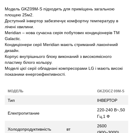
Модель GKZ09M-S підходить для приміщень загальною
площею 25м2.
Доступний інвертор забезпечує комфортну температуру в
лічені хвилини.
Meridian – нова сучасна серія побутових кондиціонерів ТМ
Galactic.
Кондиціонери серії Meridian мають стриманий лаконічний
дизайн.
Корпус внутрішнього блоку виконаний з високоякісного
пластику білого кольору.
Моделі цієї серії обладнані компресорами LG і мають високі
показники енергоефективності.
МОДЕЛЬ
GKZ/GCZ 09M-S
Тип
ІНВЕРТОР
220-240 В~,50
Електропитание
Гц,1 Ф
2600
Холодопродуктивність
вт
(900~3000)