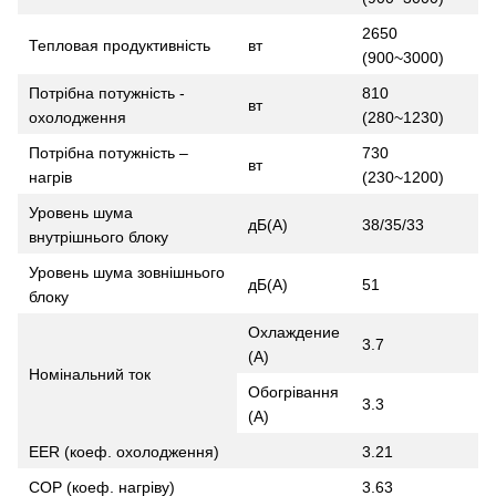
2650
Тепловая продуктивність
вт
(900~3000)
Потрібна потужність -
810
вт
охолодження
(280~1230)
Потрібна потужність –
730
вт
нагрів
(230~1200)
Уровень шума
дБ(А)
38/35/33
внутрішнього блоку
Уровень шума зовнішнього
дБ(А)
51
блоку
Охлаждение
3.7
(A)
Номінальний ток
Обогрівання
3.3
(А)
EER (коеф. охолодження)
3.21
COP (коеф. нагріву)
3.63