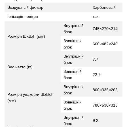
Воздушный фильтр
Карбоновый
Іонізація повітря
так
Внутрішній
745×270×214
блок
Розміри ШхВхГ (мм)
Зовнішній
660×482×240
блок
Внутрішній
7.7
блок
Вес нетто (кг)
Зовнішній
22.9
блок
Внутрішній
800×335×265
блок
Розміри упаковки ШхВхГ
(мм)
Зовнішній
780×530×315
блок
Внутрішній
9.2
блок