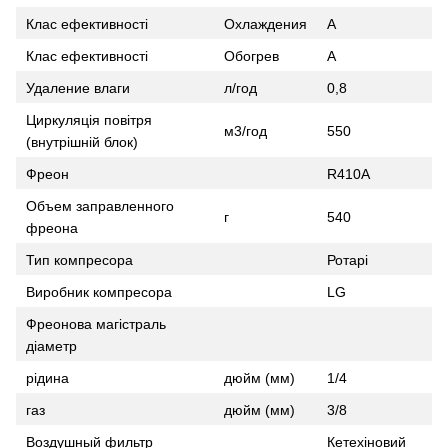
Клас ефективності
Охлаждения
А
Клас ефективності
Обогрев
А
Удаление влаги
л/год
0,8
Циркуляція повітря
м3/год
550
(внутрішній блок)
Фреон
R410A
Объем заправленного
г
540
фреона
Тип компресора
Ротарі
Виробник компресора
LG
Фреонова магістраль
діаметр
рідина
дюйм (мм)
1/4
газ
дюйм (мм)
3/8
Воздушный фильтр
Кетехіновий