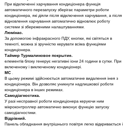
При відключенні харчування кондиціонера функція
автоматичного перезапуску зберігає параметри роботи
кондиціонера, які діяли після відключення харчування, а після
відновлення харчування автоматично відновлює роботу
системи зі збереженими налаштуваннями.
Люмінас.
За допомогою інфракрасного ПДУ, кнопки, які світяться в
темноті, можна зі зручністю керувати всіма функціями
кондиціонера.
Таймер Турмалиновое покрытие.
елементів блоку генерує негативні іони 24 години в сутки. При
включеному і виключеному кондиціонері.
MC
.
В цьому режимі здійснюється автоматичне видалення інея з
кондиціонера. Він дозволяє уникнути надлишкової роботи
кондиціонера в інших режимах.
Самодіагностика.
У разі несправної роботи кондиціонера керуючи ним
мікроконтроллер автоматично виконує функцію запуску
самодіагностики.
Відрівний.
Панель обладнання внутрішнього повітря легко відкривається і