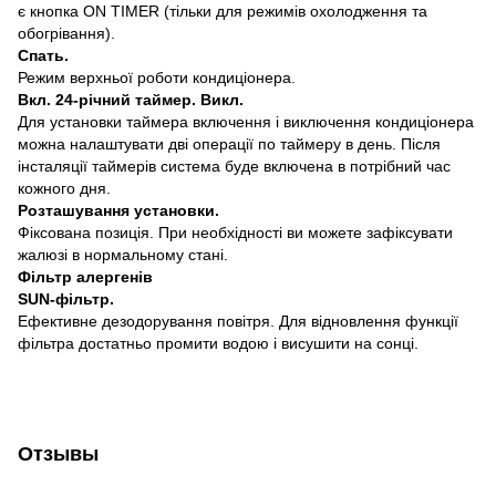
є кнопка ON TIMER (тільки для режимів охолодження та
обогрівання).
Спать.
Режим верхньої роботи кондиціонера.
Вкл. 24-річний таймер. Викл.
Для установки таймера включення і виключення кондиціонера
можна налаштувати дві операції по таймеру в день.
Після
інсталяції таймерів система буде включена в потрібний час
кожного дня.
Розташування установки.
Фіксована позиція.
При необхідності ви можете зафіксувати
жалюзі в нормальному стані.
Фільтр алергенів
SUN-фільтр.
Ефективне дезодорування повітря.
Для відновлення функції
фільтра достатньо промити водою і висушити на сонці.
Отзывы