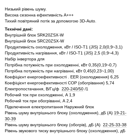
Низький рівень шуму.
Висока сезонна ефективність A+++
Тихий повітряний потік за допомогою 3D-Auto.
Технічні дані:
Внутрішній блок SRK20ZSX-W
Внутрішній блок SRC20ZSX-W
Продуктивність охолодження, кВт / ISO-T1 (JIS) 2,0(0,9~3,1)
Продуктивність нагрівання, кВт / ISO-T1 (JIS) 2,5 (0,9~4,3)
Набір інвертора для
Потрібна потужність при охолодженні, кВт 0,35(0,19~0,7)
Потрібна потужність при нагріванні, кВт 0,45(0,23~1,00)
Коефіцієнт енергоефективності .
EER (охолодження) 6,25
Коефіцієнт енергоефективності COP (обогрівання) 5,74
Електропостачання, В/Гц/ф
220-240/50
/1
Робочий ток при охолодженні, А 1,9
Робочий ток при обогріванні, А 2,4
Підключення електропитання Наружний блок
Рівень шуму внутрішнього блоку (охолодження), дБ (А)
19-21-
30-39
Рівень шуму внутрішнього блоку (обогрів), дБ (А)
22-25-33-38
Рівень звукового тиску внутрішнього блоку (охолодження), дБ