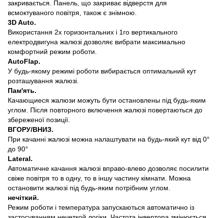
закривається. Панель, що закриває відверстя для
всмоктуваного повітря, також є знімною.
3D Auto.
Використання 2х горизонтальних і 1го вертикального
електродвигуна жалюзі дозволяє вибрати максимально
комфортний режим роботи.
AutoFlap.
У будь-якому режимі роботи вибирається оптимальний кут
розташування жалюзі.
Пам'ять.
Качающиеся жалюзи можуть бути остановлены під будь-яким
углом. Після повторного включення жалюзі повертаються до
збереженої позиції.
ВГОРУ/ВНИЗ.
При качанні жалюзі можна налаштувати на будь-який кут від 0°
до 90°
Lateral.
Автоматичне качання жалюзі вправо-влево дозволяє посилити
свіже повітря то в одну, то в іншу частину кімнати. Можна
остановити жалюзі під будь-яким потрібним углом.
нечіткий.
Режим роботи і температура запускаються автоматично із
застосуванням нечеткой логіки. Частота інвертора змінюється