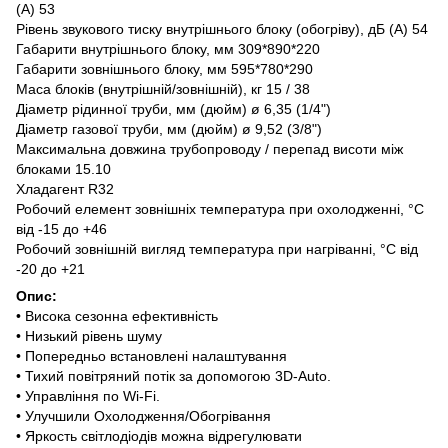
(А) 53
Рівень звукового тиску внутрішнього блоку (обогріву), дБ (А) 54
Габарити внутрішнього блоку, мм 309*890*220
Габарити зовнішнього блоку, мм 595*780*290
Маса блоків (внутрішній/зовнішній), кг 15 / 38
Діаметр рідинної труби, мм (дюйм) ø 6,35 (1/4")
Діаметр газової труби, мм (дюйм) ø 9,52 (3/8")
Максимальна довжина трубопроводу / перепад висоти між
блоками 15.10
Хладагент R32
Робочий елемент зовнішніх температура при охолодженні, °С
від -15 до +46
Робочий зовнішній вигляд температура при нагріванні, °С від
-20 до +21
Опис:
• Висока сезонна ефективність
• Низький рівень шуму
• Попередньо встановлені налаштування
• Тихий повітряний потік за допомогою 3D-Auto.
• Управління по Wi-Fi.
• Улучшили Охолодження/Обогрівання
• Яркость світлодіодів можна відрегулювати