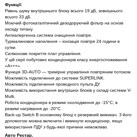
Функції:
Рівень шуму внутрішнього блоку всього 19 дБ, зовнішнього
всього 33 дБ.
Моючий фотокаталітичний дезодоруючий фільтр на основі
оксиду титану.
Антиалергенна система очищення повітря.
Турмалиновое напилення – іонізація повітря 24 години в
сутки.
Силіконове покриття плат управління.
У цій серії побутових кондиціонерів класу енергоспоживання
«А+++».
Функція 3D-AUTO — тримірне управління повітряним потоком.
Можливість підключення до системи SUPERLINK.
Можливість підключення проводного пульта ДУ.
Можливість використання внутрішніх блоків у складі системи V-
Multi.
Робота кондиціонера в режимі охолодження до -15°С, в
режимі нагрівання до -20°С.
Back-up Switch В основному блоці є резервний вимикач. З його
допомогою можна включити і вимкнути кондиціонер, якщо
використання ПДУ з будь-якої причини неможливо.
Авто Рестар.