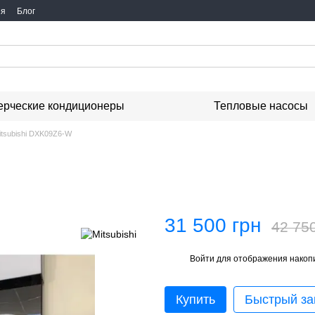
ия
Блог
рческие кондиционеры
Тепловые насосы
itsubishi DXK09Z6-W
31 500 грн
42 75
Войти
для отображения накопи
%
Купить
Быстрый за