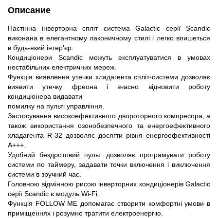
Описание
Настінна інверторна спліт система Galactic серії Scandic
виконана в елегантному лаконичному стилі і легко впишеться
в будь-який інтер'єр.
Кондиціонери Scandic можуть експлуатуватися в умовах
нестабільних електричних мереж.
Функція виявлення утечки хладагента спліт-системи дозволяє
виявити утечку фреона і вчасно відновити роботу
кондиціонера видавати
помилку на пульті управління.
Застосування високоефективного двороторного компресора, а
також використання озонобезпечного та енергоефективного
хладагента R-32 дозволяє досягти рівня енергоефективності
А+++.
Удобний бездротовий пульт дозволяє програмувати роботу
системи по таймеру, задавати точки включення і виключення
системи в зручний час.
Головною відмінною рисою інверторних кондиціонерів Galactic
серії Scandic є модуль Wi-Fi.
Функція FOLLOW ME допомагає створити комфортні умови в
приміщеннях і розумно тратити електроенергію.