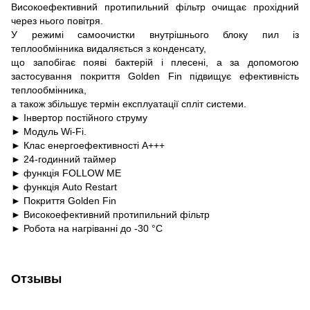
Високоефективний протипильний фільтр очищає прохідний
через нього повітря.
У режимі самоочистки внутрішнього блоку пил із
теплообмінника видаляється з конденсату,
що запобігає появі бактерій і плесені, а за допомогою
застосування покриття Golden Fin підвищує ефективність
теплообмінника,
а також збільшує термін експлуатації спліт системи.
► Інвертор постійного струму
► Модуль Wi-Fi.
► Клас енергоефективності А+++
► 24-годинний таймер
► функція FOLLOW ME
► функція Auto Restart
► Покриття Golden Fin
► Високоефективний протипильний фільтр
► Робота на нагріванні до -30 °C
Отзывы