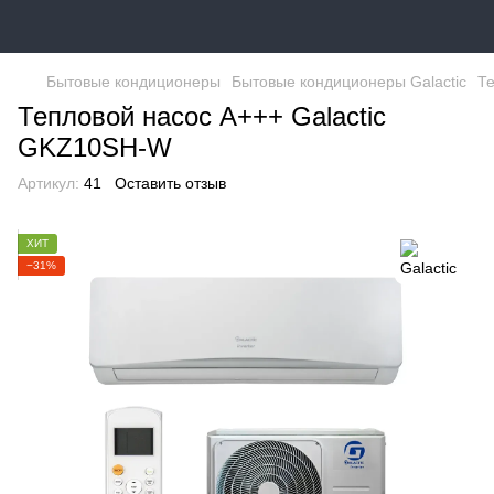
Бытовые кондиционеры
Бытовые кондиционеры Galactic
Те
Тепловой насос А+++ Galactic
GKZ10SH-W
Артикул:
41
Оставить отзыв
ХИТ
−31%