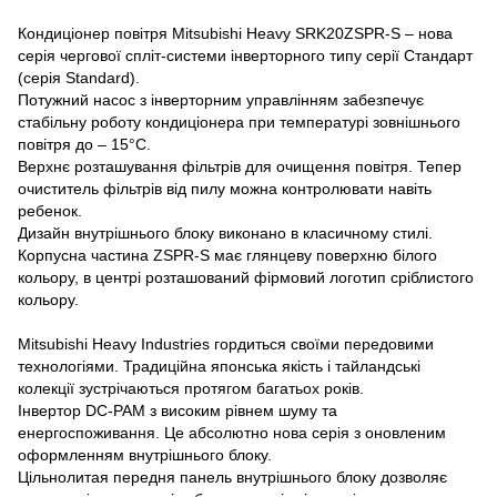
Кондиціонер повітря Mitsubishi Heavy SRK20ZSPR-S – нова
серія чергової спліт-системи інверторного типу серії Стандарт
(серія Standard).
Потужний насос з інверторним управлінням забезпечує
стабільну роботу кондиціонера при температурі зовнішнього
повітря до – 15°С.
Верхнє розташування фільтрів для очищення повітря.
Тепер
очиститель фільтрів від пилу можна контролювати навіть
ребенок.
Дизайн внутрішнього блоку виконано в класичному стилі.
Корпусна частина ZSPR-S має глянцеву поверхню білого
кольору, в центрі розташований фірмовий логотип сріблистого
кольору.
Mitsubishi Heavy Industries гордиться своїми передовими
технологіями.
Традиційна японська якість і тайландські
колекції зустрічаються протягом багатьох років.
Інвертор DC-PAM з високим рівнем шуму та
енергоспоживання.
Це абсолютно нова серія з оновленим
оформленням внутрішнього блоку.
Цільнолитая передня панель внутрішнього блоку дозволяє